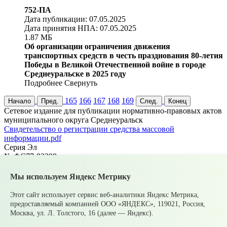
752-ПА
Дата публикации: 07.05.2025
Дата принятия НПА: 07.05.2025
1.87 МБ
Об организации ограничения движения
транспортных средств в честь празднования 80-летия
Победы в Великой Отечественной войне в городе
Среднеуральске в 2025 году
Подробнее
Свернуть
165
166
167
168
169
Начало
Пред.
След.
Конец
Cетевое издание для публикации нормативно-правовых актов
муниципального округа Среднеуральск
Cвидетельство о регистрации средства массовой
информации.pdf
Серия Эл
№ ФС77-83398
Главный редактор
Елисеева Е.Н.
Мы используем Яндекс Метрику
Адрес электронной почты
upsopablik@mail.ru
Этот сайт использует сервис веб-аналитики Яндекс Метрика,
Номер телефона редакции
предоставляемый компанией ООО «ЯНДЕКС», 119021, Россия,
+7(34368)7-56-27
Москва, ул. Л. Толстого, 16 (далее — Яндекс).
Учредитель издания