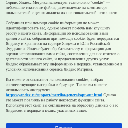
Муниципальное казенное учреждение «Управление по связям
Сервис Яндекс Метрика использует технологию “cookie” —
с общественностью муниципального округа Среднеуральск»
небольшие текстовые файлы, размещаемые на компьютере
Зарегистрирован
пользователей с целью анализа их пользовательской активности.
Федеральной службой по надзору в сфере связи,
информационных технологий и массовых коммуникаций
Собранная при помощи cookie информация не может
(Роскомнадзор) 10 июня 2022 г.
идентифицировать вас, однако может помочь нам улучшить
Возрастной ценз
работу нашего сайта. Информация об использовании вами
12+
данного сайта, собранная при помощи cookie, будет передаваться
© 2026 Официальный сайт Муниципального округа
Яндексу и храниться на сервере Яндекса в ЕС и Российской
Среднеуральск Свердловской области
Федерации. Яндекс будет обрабатывать эту информацию для
Карта сайта
Архив
оценки использования вами сайта, составления для нас отчетов о
деятельности нашего сайта, и предоставления других услуг.
Яндекс обрабатывает эту информацию в порядке, установленном в
Ваше сообщение отправлено
условиях использования сервиса Яндекс Метрика.
Вы можете отказаться от использования cookies, выбрав
соответствующие настройки в браузере. Также вы можете
Приемная главы
использовать инструмент —
https://yandex.ru/support/metrika/general/opt-out.html
Однако
это может повлиять на работу некоторых функций сайта.
Используя этот сайт, вы соглашаетесь на обработку данных о вас
Яндексом в порядке и целях, указанных выше.
Добавить файл