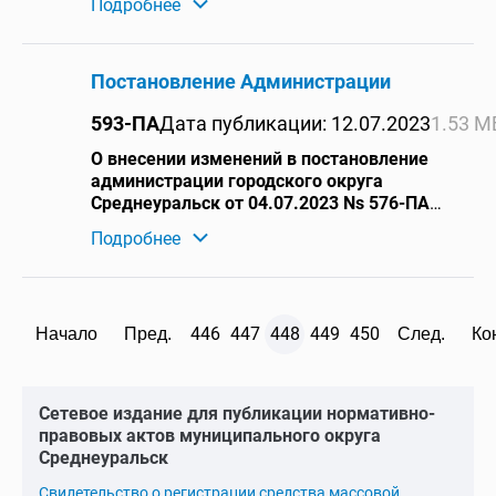
Подробнее
специализированному жилищному фонду
городского округа Среднеуральск»
Постановление Администрации
593-ПА
Дата публикации: 12.07.2023
1.53 М
О внесении изменений в постановление
администрации городского округа
Среднеуральск от 04.07.2023 Ns 576-ПА
«О праздновании Дня города
Подробнее
Среднеуральска в 2023 году»
446
447
448
449
450
Начало
Пред.
След.
Ко
Cетевое издание для публикации нормативно-
правовых актов муниципального округа
Среднеуральск
Cвидетельство о регистрации средства массовой