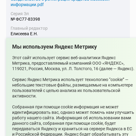
информации.pdf
Серия Эл
№ ФС77-83398
Главный редактор
Елисеева Е.Н.
Адрес электронной почты
Мы используем Яндекс Метрику
upsopablik@mail.ru
Номер телефона редакции
Этот сайт использует сервис веб-аналитики Яндекс
+7(34368)7-56-27
Метрика, предоставляемый компанией ООО «ЯНДЕКС»,
119021, Россия, Москва, ул. Л. Толстого, 16 (далее — Яндекс).
Учредитель издания
Муниципальное казенное учреждение «Управление по
Сервис Яндекс Метрика использует технологию “cookie” —
связям с общественностью муниципального округа
небольшие текстовые файлы, размещаемые на компьютере
Среднеуральск»
пользователей с целью анализа их пользовательской
активности.
Зарегистрирован
Федеральной службой по надзору в сфере связи,
Собранная при помощи cookie информация не может
информационных технологий и массовых коммуникаций
идентифицировать вас, однако может помочь нам улучшить
(Роскомнадзор) 10 июня 2022 г.
работу нашего сайта. Информация об использовании вами
Возрастной ценз
данного сайта, собранная при помощи cookie, будет
12+
передаваться Яндексу и храниться на сервере Яндекса в ЕС
и Российской Федерации. Яндекс будет обрабатывать эту