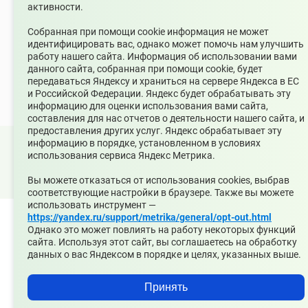
Зарегистрирован
активности.
Федеральной службой по надзору в сфере связи,
информационных технологий и массовых коммуникаций
Собранная при помощи cookie информация не может
(Роскомнадзор) 10 июня 2022 г.
идентифицировать вас, однако может помочь нам улучшить
работу нашего сайта. Информация об использовании вами
Возрастной ценз
данного сайта, собранная при помощи cookie, будет
12+
передаваться Яндексу и храниться на сервере Яндекса в ЕС
и Российской Федерации. Яндекс будет обрабатывать эту
информацию для оценки использования вами сайта,
составления для нас отчетов о деятельности нашего сайта, и
предоставления других услуг. Яндекс обрабатывает эту
информацию в порядке, установленном в условиях
© 2026 Официальный сайт Муниципального округа
использования сервиса Яндекс Метрика.
Среднеуральск Свердловской области
Карта сайта
Архив
Вы можете отказаться от использования cookies, выбрав
соответствующие настройки в браузере. Также вы можете
использовать инструмент —
https://yandex.ru/support/metrika/general/opt-out.html
Однако это может повлиять на работу некоторых функций
сайта. Используя этот сайт, вы соглашаетесь на обработку
данных о вас Яндексом в порядке и целях, указанных выше.
Принять