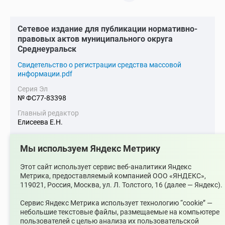
Cетевое издание для публикации нормативно-
правовых актов муниципального округа
Среднеуральск
Cвидетельство о регистрации средства массовой
информации.pdf
Серия Эл
№ ФС77-83398
Главный редактор
Елисеева Е.Н.
Адрес электронной почты
upsopablik@mail.ru
Мы используем Яндекс Метрику
Номер телефона редакции
Этот сайт использует сервис веб-аналитики Яндекс
+7(34368)7-56-27
Метрика, предоставляемый компанией ООО «ЯНДЕКС»,
119021, Россия, Москва, ул. Л. Толстого, 16 (далее — Яндекс).
Учредитель издания
Муниципальное казенное учреждение «Управление по
Сервис Яндекс Метрика использует технологию “cookie” —
связям с общественностью муниципального округа
небольшие текстовые файлы, размещаемые на компьютере
Среднеуральск»
пользователей с целью анализа их пользовательской