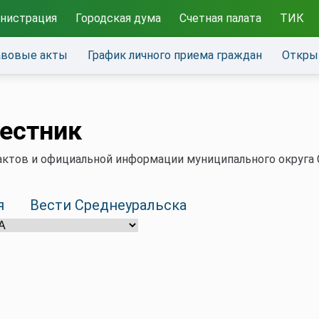
нистрация
Городская дума
Счетная палата
ТИК
авовые акты
График личного приема граждан
Откры
естник
ктов и официальной информации муниципального округа С
я
Вести Среднеуральска