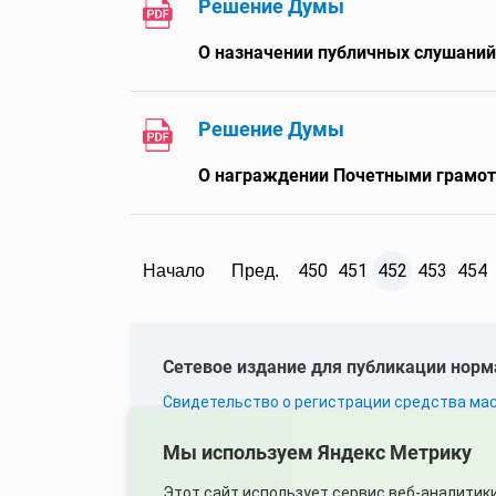
Решение Думы
О назначении публичных слушаний 
Решение Думы
О награждении Почетными грамот
450
451
452
453
454
Начало
Пред.
Cетевое издание для публикации норм
Cвидетельство о регистрации средства ма
Серия Эл
№ ФС77-83398
Мы используем Яндекс Метрику
Главный редактор
Елисеева Е.Н.
Этот сайт использует сервис веб-аналитик