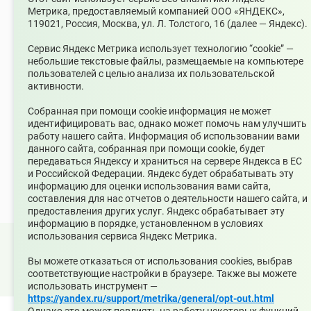
Номер телефона редакции
Метрика, предоставляемый компанией ООО «ЯНДЕКС»,
+7(34368)7-56-27
119021, Россия, Москва, ул. Л. Толстого, 16 (далее — Яндекс).
Учредитель издания
Сервис Яндекс Метрика использует технологию “cookie” —
Муниципальное казенное учреждение «Управление по
небольшие текстовые файлы, размещаемые на компьютере
связям с общественностью муниципального округа
пользователей с целью анализа их пользовательской
Среднеуральск»
активности.
Зарегистрирован
Собранная при помощи cookie информация не может
Федеральной службой по надзору в сфере связи,
идентифицировать вас, однако может помочь нам улучшить
информационных технологий и массовых коммуникаций
работу нашего сайта. Информация об использовании вами
(Роскомнадзор) 10 июня 2022 г.
данного сайта, собранная при помощи cookie, будет
Возрастной ценз
передаваться Яндексу и храниться на сервере Яндекса в ЕС
12+
и Российской Федерации. Яндекс будет обрабатывать эту
информацию для оценки использования вами сайта,
составления для нас отчетов о деятельности нашего сайта, и
предоставления других услуг. Яндекс обрабатывает эту
информацию в порядке, установленном в условиях
использования сервиса Яндекс Метрика.
© 2026 Официальный сайт Муниципального округа
Вы можете отказаться от использования cookies, выбрав
Среднеуральск Свердловской области
соответствующие настройки в браузере. Также вы можете
Карта сайта
Архив
использовать инструмент —
https://yandex.ru/support/metrika/general/opt-out.html