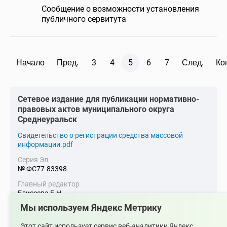
Сообщение о возможности установления
публичного сервитута
3
4
5
6
7
Начало
Пред.
След.
Ко
Cетевое издание для публикации нормативно-
правовых актов муниципального округа
Среднеуральск
Cвидетельство о регистрации средства массовой
информации.pdf
Серия Эл
№ ФС77-83398
Главный редактор
Елисеева Е.Н.
Мы используем Яндекс Метрику
Адрес электронной почты
upsopablik@mail.ru
Этот сайт использует сервис веб-аналитики Яндекс