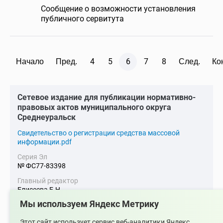
Сообщение о возможности установления
публичного сервитута
4
5
6
7
8
Начало
Пред.
След.
Ко
Cетевое издание для публикации нормативно-
правовых актов муниципального округа
Среднеуральск
Cвидетельство о регистрации средства массовой
информации.pdf
Серия Эл
№ ФС77-83398
Главный редактор
Елисеева Е.Н.
Мы используем Яндекс Метрику
Адрес электронной почты
upsopablik@mail.ru
Этот сайт использует сервис веб-аналитики Яндекс