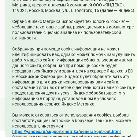
Номер телефона редакции
Метрика, предоставляемый компанией ООО «ЯНДЕКС»,
+7(34368)7-56-27
119021, Россия, Москва, ул. Л. Толстого, 16 (далее — Яндекс).
Учредитель издания
Сервис Яндекс Метрика использует технологию “cookie” —
Муниципальное казенное учреждение «Управление по
небольшие текстовые файлы, размещаемые на компьютере
связям с общественностью муниципального округа
пользователей с целью анализа их пользовательской
Среднеуральск»
активности.
Зарегистрирован
Собранная при помощи cookie информация не может
Федеральной службой по надзору в сфере связи,
идентифицировать вас, однако может помочь нам улучшить
информационных технологий и массовых коммуникаций
работу нашего сайта. Информация об использовании вами
(Роскомнадзор) 10 июня 2022 г.
данного сайта, собранная при помощи cookie, будет
Возрастной ценз
передаваться Яндексу и храниться на сервере Яндекса в ЕС
12+
и Российской Федерации. Яндекс будет обрабатывать эту
информацию для оценки использования вами сайта,
составления для нас отчетов о деятельности нашего сайта, и
предоставления других услуг. Яндекс обрабатывает эту
информацию в порядке, установленном в условиях
использования сервиса Яндекс Метрика.
© 2026 Официальный сайт Муниципального округа
Вы можете отказаться от использования cookies, выбрав
Среднеуральск Свердловской области
соответствующие настройки в браузере. Также вы можете
Карта сайта
Архив
использовать инструмент —
https://yandex.ru/support/metrika/general/opt-out.html