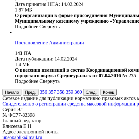
Дата принятия НПА: 14.02.2024
1.87 МБ
О реорганизации в форме присоединения Муниципальн
Муниципальному казенному учреждению «Управление
Подробнее
Свернуть
Постановление Администрации
143-ПА
Дата публикации: 14.02.2024
1.4 МБ
О внесении изменений в состав Координационной коми
городского округа Среднеуральск от 07.04.2016 № 275
Подробнее
Свернуть
356
357
358
359
360
Начало
Пред.
След.
Конец
Cетевое издание для публикации нормативно-правовых актов 
Cвидетельство о регистрации средства массовой информации.p
Серия Эл
№ ФС77-83398
Главный редактор
Елисеева Е.Н.
Адрес электронной почты
upsopablik@mail.ru