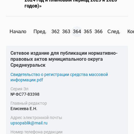
годов)»
362
363
364
365
366
Начало
Пред.
След.
Ко
Cетевое издание для публикации нормативно-
правовых актов муниципального округа
Среднеуральск
Cвидетельство о регистрации средства массовой
информации.pdf
Серия Эл
№ ФС77-83398
Главный редактор
Елисеева Е.Н.
Адрес электронной почты
upsopablik@mail.ru
Номер телефона редакции