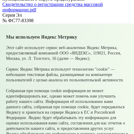
Cвидетельство о регистрации средства массовой
информации.pdf
Серия Эл
№ ФС77-83398
Главный редактор
Елисеева Е.Н.
Адрес электронной почты
Мы используем Яндекс Метрику
upsopablik@mail.ru
Номер телефона редакции
Этот сайт использует сервис веб-аналитики Яндекс Метрика,
+7(34368)7-56-27
предоставляемый компанией ООО «ЯНДЕКС», 119021, Россия,
Учредитель издания
Москва, ул. Л. Толстого, 16 (далее — Яндекс).
Муниципальное казенное учреждение «Управление по связям
с общественностью муниципального округа Среднеуральск»
Сервис Яндекс Метрика использует технологию “cookie” —
Зарегистрирован
небольшие текстовые файлы, размещаемые на компьютере
Федеральной службой по надзору в сфере связи,
пользователей с целью анализа их пользовательской активности.
информационных технологий и массовых коммуникаций
(Роскомнадзор) 10 июня 2022 г.
Собранная при помощи cookie информация не может
Возрастной ценз
идентифицировать вас, однако может помочь нам улучшить
12+
работу нашего сайта. Информация об использовании вами
© 2026 Официальный сайт Муниципального округа
данного сайта, собранная при помощи cookie, будет передаваться
Среднеуральск Свердловской области
Яндексу и храниться на сервере Яндекса в ЕС и Российской
Карта сайта
Архив
Федерации. Яндекс будет обрабатывать эту информацию для
оценки использования вами сайта, составления для нас отчетов о
деятельности нашего сайта, и предоставления других услуг.
Ваше сообщение отправлено
Яндекс обрабатывает эту информацию в порядке, установленном в