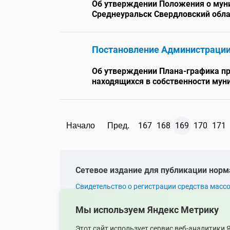
Об утверждении Положения о муни
Среднеуральск Свердловский обла
Постановление Администраци
Об утверждении Плана-графика пр
находящихся в собственности муни
167
168
169
170
171
Начало
Пред.
Cетевое издание для публикации норм
Cвидетельство о регистрации средства масс
Серия Эл
№ ФС77-83398
Мы используем Яндекс Метрику
Главный редактор
Елисеева Е.Н.
Этот сайт использует сервис веб-аналитики